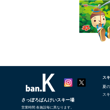
ス
夏
ス
さっぽろばんけいスキー場
営業時間:各施設毎に異なります。