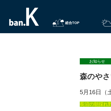
総合TOP
b.SAP
ばんけい苑
アクセス・バス時刻表
キャンプ場
ベルクヒュッ
路線バスのご
BBQ・ランチ
森のやさい屋
お知らせ
森のやさ
5月16日（
長沼の朝採れ