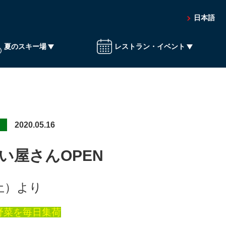
日本語
夏のスキー場
レストラン・イベント
テ
案内
ジップライン
イベント会場
バス停留所
つり
さん
冬のスキー場
2020.05.16
い屋さんOPEN
土）より
野菜を毎日集荷