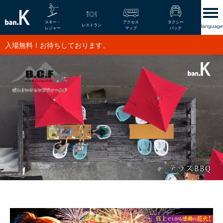
スキー・
アクセス
タクシー
レストラン
language
レジャー
マップ
パック
森のやさい屋さんOPEN