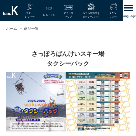
スキー
アクセス
ホテル宿泊付き
タクシー
レストラン
language
レジャー
マップ
タクシーパック
パック
ホーム
商品一覧
さっぽろばんけいスキー場
タクシーパック