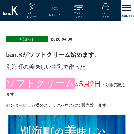
スキー・
アクセス
タクシー
レストラン
language
レジャー
マップ
パック
お知らせ
2020.04.30
ban.Kがソフトクリーム始めます。
別海町の美味しい牛乳で作った
ソフトクリーム
5月2日
を
より販売致し
ます。
センターロッジ横のスナックハウスにて販売致します。