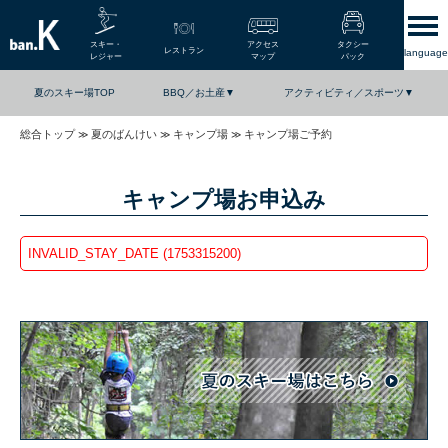
スキー・
アクセス
タクシー
レストラン
language
レジャー
マップ
パック
夏のスキー場TOP
BBQ／お土産▼
アクティビティ／スポーツ▼
総合トップ
夏のばんけい
キャンプ場
キャンプ場ご予約
≫
≫
≫
BBQ
森のやさい屋さん
b.SAP
つり堀
ban.Kトレイルズ
テニス
キャンプ場お申込み
お子さまの遊具
キャンプ場
INVALID_STAY_DATE (1753315200)
ジップライン